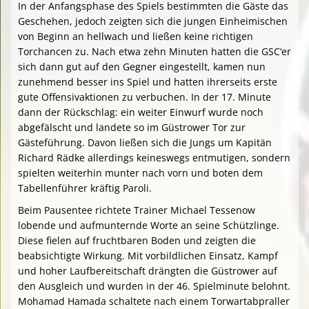
In der Anfangsphase des Spiels bestimmten die Gäste das
Geschehen, jedoch zeigten sich die jungen Einheimischen
von Beginn an hellwach und ließen keine richtigen
Torchancen zu. Nach etwa zehn Minuten hatten die GSC‘er
sich dann gut auf den Gegner eingestellt, kamen nun
zunehmend besser ins Spiel und hatten ihrerseits erste
gute Offensivaktionen zu verbuchen. In der 17. Minute
dann der Rückschlag: ein weiter Einwurf wurde noch
abgefälscht und landete so im Güstrower Tor zur
Gästeführung. Davon ließen sich die Jungs um Kapitän
Richard Rädke allerdings keineswegs entmutigen, sondern
spielten weiterhin munter nach vorn und boten dem
Tabellenführer kräftig Paroli.
Beim Pausentee richtete Trainer Michael Tessenow
lobende und aufmunternde Worte an seine Schützlinge.
Diese fielen auf fruchtbaren Boden und zeigten die
beabsichtigte Wirkung. Mit vorbildlichen Einsatz, Kampf
und hoher Laufbereitschaft drängten die Güstrower auf
den Ausgleich und wurden in der 46. Spielminute belohnt.
Mohamad Hamada schaltete nach einem Torwartabpraller