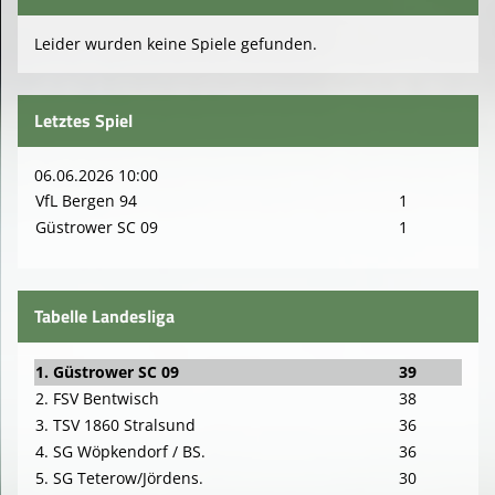
Hallenturniere
Leider wurden keine Spiele gefunden.
Spielstätten
Trainingszeiten
Letztes Spiel
Schiedsrichter
06.06.2026 10:00
Vordrucke / Downloads
VfL Bergen 94
1
Güstrower SC 09
1
SPENDEN
FANSHOP
Tabelle Landesliga
1. Güstrower SC 09
39
2. FSV Bentwisch
38
3. TSV 1860 Stralsund
36
4. SG Wöpkendorf / BS.
36
5. SG Teterow/Jördens.
30