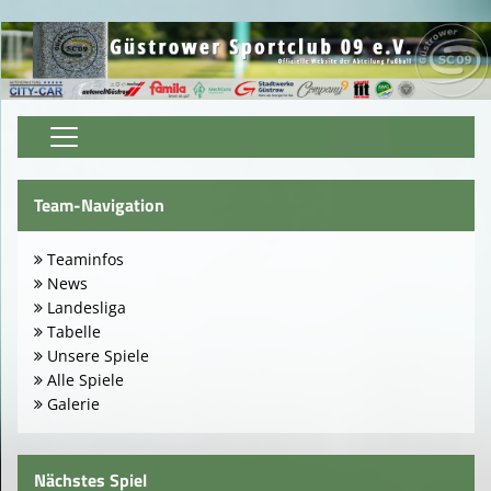
Home
Team-Navigation
Verein
Teaminfos
Sponsoren
News
Landesliga
Mitglied werden
Tabelle
Unsere Spiele
Teams
Alle Spiele
Galerie
Terminkalender
Güstrower Budenzauber
Nächstes Spiel