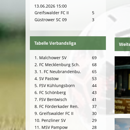
13.06.2026 15:00
Greifswalder FC II
5
Güstrower SC 09
3
Tabelle Verbandsliga
Weite
1. Malchower SV
69
2. FC Mecklenburg Sch.
68
3. 1. FC Neubrandenbu.
65
4. SV Pastow
53
5. FSV Kühlungsborn
44
6. FC Schönberg
43
7. FSV Bentwisch
41
8. FC Förderkader Ren.
37
9. Greifswalder FC II
30
10. Penzliner SV
29
11. MSV Pampow
28