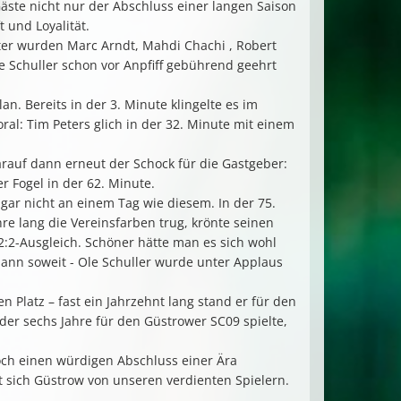
äste nicht nur der Abschluss einer langen Saison
t und Loyalität.
ter wurden Marc Arndt, Mahdi Chachi , Robert
e Schuller schon vor Anpfiff gebührend geehrt
an. Bereits in der 3. Minute klingelte es im
al: Tim Peters glich in der 32. Minute mit einem
arauf dann erneut der Schock für die Gastgeber:
r Fogel in der 62. Minute.
gar nicht an einem Tag wie diesem. In der 75.
hre lang die Vereinsfarben trug, krönte seinen
:2-Ausgleich. Schöner hätte man es sich wohl
dann soweit - Ole Schuller wurde unter Applaus
 Platz – fast ein Jahrzehnt lang stand er für den
er sechs Jahre für den Güstrower SC09 spielte,
och einen würdigen Abschluss einer Ära
t sich Güstrow von unseren verdienten Spielern.