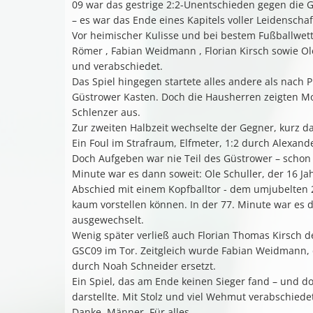
09 war das gestrige 2:2-Unentschieden gegen die G
– es war das Ende eines Kapitels voller Leidenschaf
Vor heimischer Kulisse und bei bestem Fußballwet
Römer , Fabian Weidmann , Florian Kirsch sowie Ol
und verabschiedet.
Das Spiel hingegen startete alles andere als nach Pl
Güstrower Kasten. Doch die Hausherren zeigten Mor
Schlenzer aus.
Zur zweiten Halbzeit wechselte der Gegner, kurz d
Ein Foul im Strafraum, Elfmeter, 1:2 durch Alexande
Doch Aufgeben war nie Teil des Güstrower – schon 
Minute war es dann soweit: Ole Schuller, der 16 Ja
Abschied mit einem Kopfballtor - dem umjubelten 2
kaum vorstellen können. In der 77. Minute war es 
ausgewechselt.
Wenig später verließ auch Florian Thomas Kirsch den
GSC09 im Tor. Zeitgleich wurde Fabian Weidmann, d
durch Noah Schneider ersetzt.
Ein Spiel, das am Ende keinen Sieger fand – und d
darstellte. Mit Stolz und viel Wehmut verabschiede
Danke, Männer. Für alles