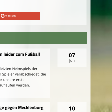
teilen
n leider zum Fußball
07
Jun
etzten Heimspiels der
r Spieler verabschiedet, die
ür unsere erste
uflaufen werden.
ge gegen Mecklenburg
10