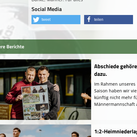
Social Media
tweet
teilen
re Berichte
Abschiede gehöre
dazu.
Im Rahmen unseres l
Saison haben wir vie
künftig nicht mehr f
Männermannschaft a
1:2-Heimniederla